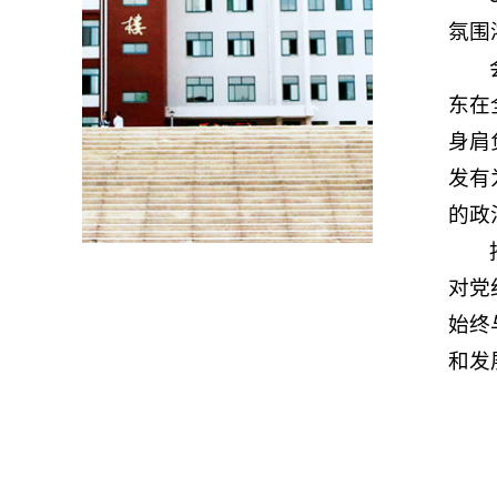
氛围
东在
身肩
发有
的政
对党
始终
和发