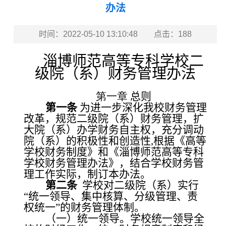
办法
时间：2022-05-10 13:10:48
点击：
188
淄博师范高等专科学校
二
级院（系）财务管理办法
第一章
总则
第一条
为进一步深化我校财务管理
改革，规范二级院（系）财务管理，扩
大院（系）办学财务自主权，充分调动
院（系）的积极性和创造性
,
根据《高等
学校财务制度》和《淄博师范高等专科
学校财务管理办法》，结合学校财务管
理工作实际，制订本办法。
第二条
学校对二级院（系）实行
“统一领导、集中核算、分级管理、责
权统一”的财务管理体制。
（一）统一领导。学校统一领导全