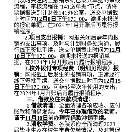
们及时关注网上报销系统已录入单据的审核
流程，审核流程在“
141
送单据”节点，请将
票据报送到计财处
141
办公室，
送交单据
截
止时间为
12
月
8
日下午
17
：
00
。
逾期未报送
的报销单据，在
2024
年
1
月开账后再履行报
销程序。
2.
项目支出报销：
网报关闭后需年内报
销的支出事项，及时与计划财务处沟通，履
行
线下
签批手续，送交单据截止时间为
12
月
10
日下午
17
：
00
。
逾期未报送的报销单
据，在
2024
年
1
月开账后再履行报销程序。
3.
校外拨付专项经费（明细见附表）报
销：
网报截止后发生的报销事项，正常履行
线下
签批手续，送交单据截止时间为
12
月
15
日下午
17
：
00
。
可结转至次年使用的支出，
在
2024
年
1
月开账后再履行报销程序。
三、借款及往来款项清理：
1.
借款清理：
全面清理各项应收、应付
账款和预借发票。
今年已办理借款的老师，
请于
11
月
30
日
前办理完借款冲销手续。
2.
清收学费。
各院系应全面清理
2023
届毕业生及在校生学费欠缴情况，及时督促