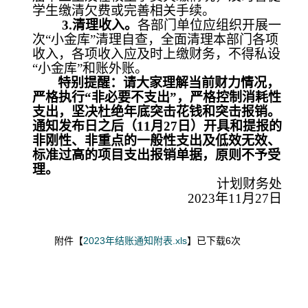
学生缴清欠费或完善相关手续。
3.
清理收入。
各部门单位应组织开展一
次“小金库”清理自查，全面清理本部门各项
收入，各项收入应及时上缴财务，不得私设
“小金库”和账外账。
特别提醒：请大家理解当前财力情况，
严格执行“非必要不支出”，严格控制消耗性
支出，坚决杜绝年底突击花钱和突击报销。
通知发布日之后（
11
月
27
日）开具和提报的
非刚性、非重点的一般性支出及低效无效、
标准过高的项目支出报销单据，原则不予受
理。
计划财务处
2023
年
11
月
27
日
附件【
2023年结账通知附表.xls
】已下载
6
次