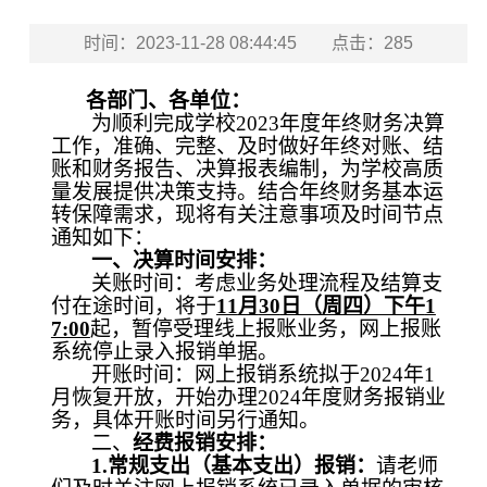
时间：2023-11-28 08:44:45
点击：
285
各部门、各单位：
为顺利完成学校
2023
年度年终财务决算
工作，准确、完整、及时做好年终对账、结
账和财务报告、决算报表编制，为学校高质
量发展提供决策支持。结合年终财务基本运
转保障需求，现将有关注意事项及时间节点
通知如下：
一、决算时间安排：
关账时间：考虑业务处理流程及结算支
付在途时间，将于
11
月
30
日（周四）下午
1
7:00
起，暂停受理线上报账业务，网上报账
系统停止录入报销单据。
开账时间：网上报销系统拟于
2024
年
1
月恢复开放，开始办理
2024
年度财务报销业
务，具体开账时间另行通知。
二、
经费报销安排：
1.
常规支出（基本支出）报销：
请老师